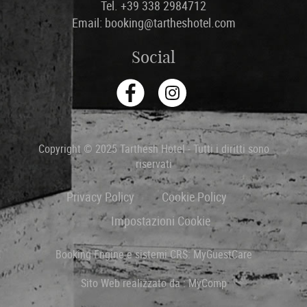
Tel. +39 338 2984712
Email: booking@tartheshotel.com
Social
Copyright © 2025 Tarthesh Hotel - Tutti i diritti sono
riservati
Privacy Policy
Cookie Policy
Impostazioni Cookie
Booking Engine e sistemi CRS:
MyGuestCare
Sito Web realizzato da :
MyComp
TOP