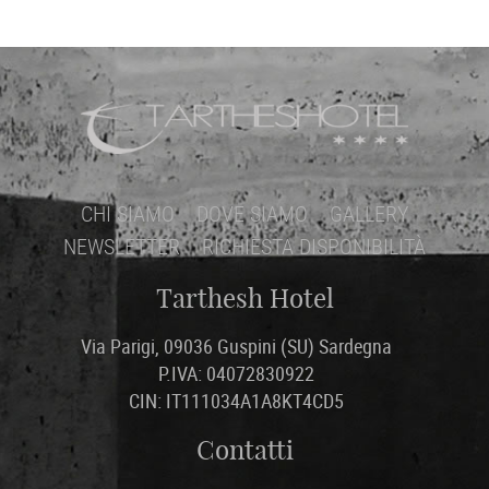
CHI SIAMO
DOVE SIAMO
GALLERY
NEWSLETTER
RICHIESTA DISPONIBILITÀ
Tarthesh Hotel
Via Parigi, 09036 Guspini (SU) Sardegna
P.IVA: 04072830922
CIN: IT111034A1A8KT4CD5
Contatti