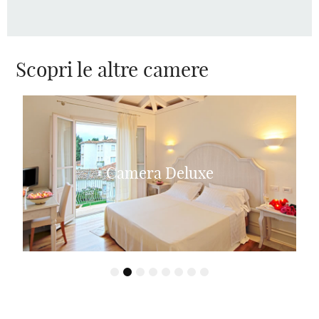
Scopri le altre camere
Camera Deluxe
1
2
3
4
5
6
7
8