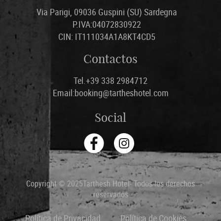
Via Parigi, 09036 Guspini (SU) Sardegna
P.IVA:04072830922
CIN: IT111034A1A8KT4CD5
Contactos
Tel.+39 338 2984712
Email:booking@tartheshotel.com
Social
Copyright © 2025Tarthesh Hotel- Todos los derechos
reservados
Política de Privacidad
Política de Cookies