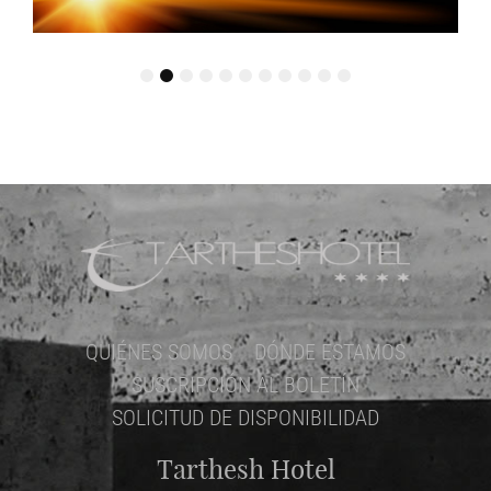
1
2
3
4
5
6
7
8
9
10
11
QUIÉNES SOMOS
DÓNDE ESTAMOS
SUSCRIPCIÓN AL BOLETÍN
SOLICITUD DE DISPONIBILIDAD
Tarthesh Hotel